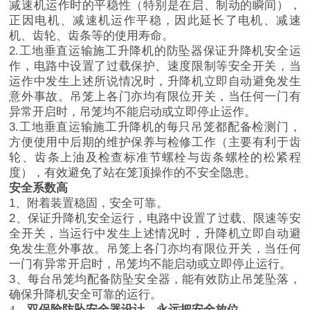
减速机运作时的平稳性（特别是在启、制动的瞬间），
正因电机、减速机运作平稳，因此延长了电机、减速
机、齿轮、齿条等的使用寿命。
2.工地垂直运输施工升降机的防坠器保证升降机安全运
作，电路中设置了过载保护、速度限制等安全开关，当
运作中发生上述所说情况时，升降机立即自动避免发生
意外事故。吊笼上各门亦均有限位开关，当任何一门有
异常开启时，吊笼均不能启动或立即停止运作。
3.工地垂直运输施工升降机的每只吊笼都配备检测门，
方便使用中后期的维护保养与检修工作（主要有利于齿
轮、齿条上油及检查标准节螺栓与齿条螺栓的松紧程
度），有效避免了站在笼顶操作的不安全隐患。
安全系数高
1、附着装置稳固，安全可靠。
2、保证升降机安全运行，电路中设置了过载、限速等安
全开关，当运行中发生上述情况时，升降机立即自动避
免发生意外事故。吊笼上各门亦均有限位开关，当任何
一门有异常开启时，吊笼均不能启动或立即停止运行。
3、每台吊笼均配备防坠安全器，能有效防止吊笼坠落，
确保升降机安全可靠的运行。
4、
双保险防坠安全器设计，永远把安全放位
。